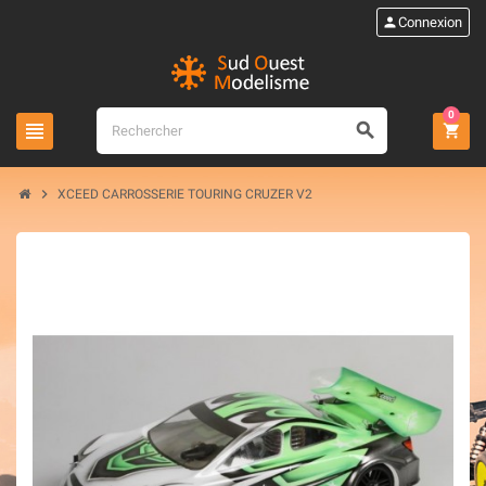
person
Connexion
0
view_headline
search
shopping_cart
chevron_right
XCEED CARROSSERIE TOURING CRUZER V2