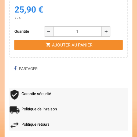
25,90 €
TTC
remove
add
Quantité
shopping_cart
AJOUTER AU PANIER
PARTAGER
Garantie sécurité
Politique de livraison
Politique retours