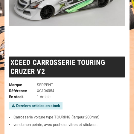
XCEED CARROSSERIE TOURING
CRUZER V2
Marque
SERPENT
Référence
XC104054
En stock
1 Article
Derniers articles en stock
warning
Carrosserie voiture type TOURING (largeur 200mm)
vendu non peinte, avec pochoirs vitres et stickers.