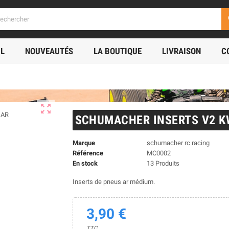
s
IL
NOUVEAUTÉS
LA BOUTIQUE
LIVRAISON
C
zoom_out_map
SCHUMACHER INSERTS V2 KW
Marque
schumacher rc racing
Référence
MC0002
En stock
13 Produits
Inserts de pneus ar médium.
3,90 €
TTC