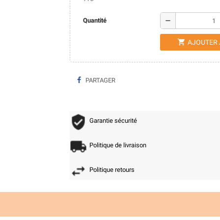
remove
Quantité
shopping_cart
AJOUTER 
PARTAGER
Garantie sécurité
Politique de livraison
Politique retours