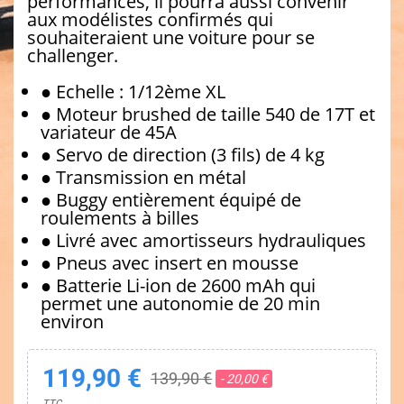
performances, il pourra aussi convenir
aux modélistes confirmés qui
souhaiteraient une voiture pour se
challenger.
● Echelle : 1/12ème XL
● Moteur brushed de taille 540 de 17T et
variateur de 45A
● Servo de direction (3 fils) de 4 kg
● Transmission en métal
● Buggy entièrement équipé de
roulements à billes
● Livré avec amortisseurs hydrauliques
● Pneus avec insert en mousse
● Batterie Li-ion de 2600 mAh qui
permet une autonomie de 20 min
environ
119,90 €
139,90 €
- 20,00 €
TTC