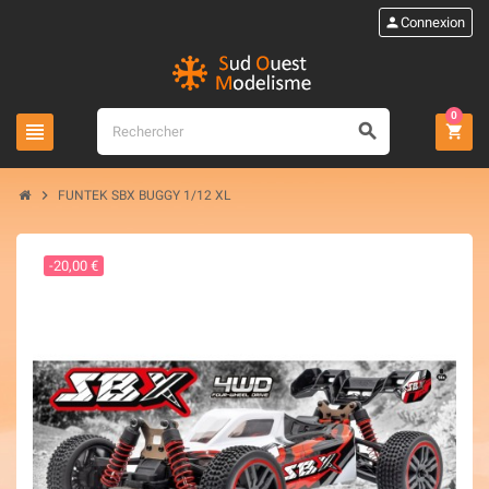
person
Connexion
0
view_headline
search
shopping_cart
chevron_right
FUNTEK SBX BUGGY 1/12 XL
-20,00 €