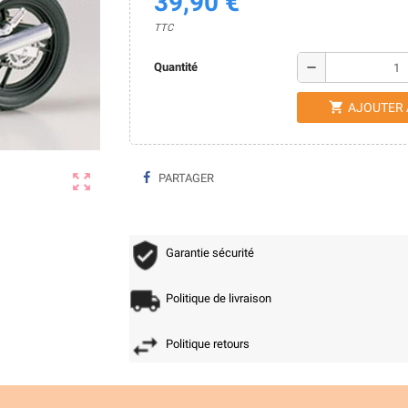
39,90 €
TTC
remove
Quantité
shopping_cart
AJOUTER 
zoom_out_map
PARTAGER
Garantie sécurité
Politique de livraison
Politique retours