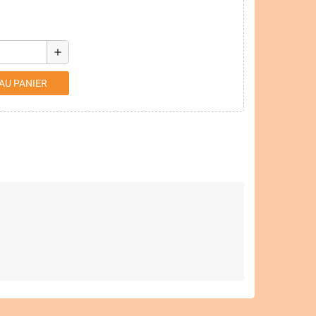
add
AU PANIER