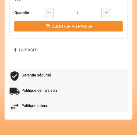
remove
add
Quantité
shopping_cart
AJOUTER AU PANIER
PARTAGER
Garantie sécurité
Politique de livraison
Politique retours