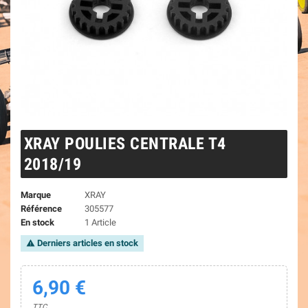
XRAY POULIES CENTRALE T4
2018/19
Marque
XRAY
Référence
305577
En stock
1 Article
Derniers articles en stock
warning
6,90 €
TTC