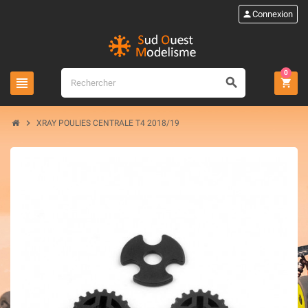
person
Connexion
0
view_headline
search
shopping_cart
chevron_right
XRAY POULIES CENTRALE T4 2018/19