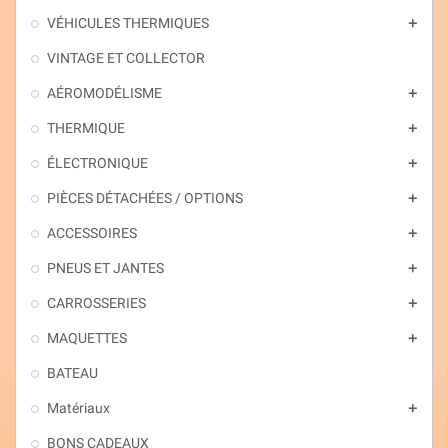
VÉHICULES THERMIQUES
add
VINTAGE ET COLLECTOR
AÉROMODÉLISME
add
THERMIQUE
add
ÉLECTRONIQUE
add
PIÈCES DÉTACHÉES / OPTIONS
add
ACCESSOIRES
add
PNEUS ET JANTES
add
CARROSSERIES
add
MAQUETTES
add
BATEAU
Matériaux
add
BONS CADEAUX