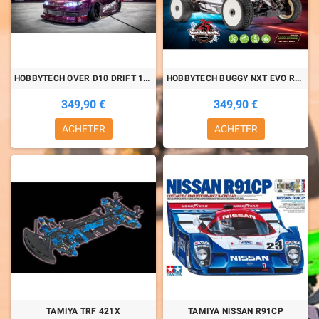
HOBBYTECH OVER D10 DRIFT 1/10° RTR
HOBBYTECH BUGGY NXT EVO RR (race roller)
349,90 €
349,90 €
ACHETER
ACHETER
TAMIYA TRF 421X
TAMIYA NISSAN R91CP