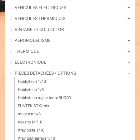
VÉHICULES ÉLECTRIQUES
add
VÉHICULES THERMIQUES
add
VINTAGE ET COLLECTOR
AÉROMODÉLISME
add
THERMIQUE
add
ÉLECTRONIQUE
add
PIÈCES DÉTACHÉES / OPTIONS
remove
Hobbytech 1/10
Hobbytech 1/8
Hobbytech rogue terra/BUGGY
FUNTEK STX/mtx
mugen mbx8
Kyosho MP10
Xray piste 1/10
Xray tout-terrain 1/10