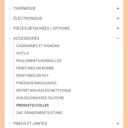
THERMIQUE
add
ÉLECTRONIQUE
add
PIÈCES DÉTACHÉES / OPTIONS
add
ACCESSOIRES
remove
COURONNES ET PIGNONS
OUTILS
ROULEMENTS/RONDELLES
PEINTURES EN BOMBE
PEINTURES EN POT
PINCEAUX/MASQUAGES
ENTRETIEN/HUILES/NETTOYAGE
HUILES/GRAISSES SILICONE
PRODUITS/COLLES
SAC /RANGEMENTS/STAND
PNEUS ET JANTES
add