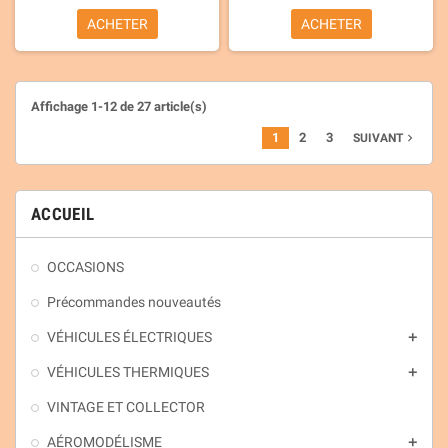
ACHETER
ACHETER
Affichage 1-12 de 27 article(s)
1
2
3
navigate_next
SUIVANT
ACCUEIL
OCCASIONS
Précommandes nouveautés
VÉHICULES ÉLECTRIQUES
add
VÉHICULES THERMIQUES
add
VINTAGE ET COLLECTOR
AÉROMODÉLISME
add