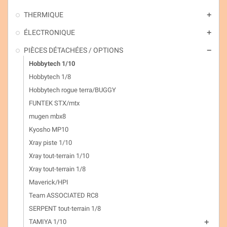
THERMIQUE
add
ÉLECTRONIQUE
add
PIÈCES DÉTACHÉES / OPTIONS
remove
Hobbytech 1/10
Hobbytech 1/8
Hobbytech rogue terra/BUGGY
FUNTEK STX/mtx
mugen mbx8
Kyosho MP10
Xray piste 1/10
Xray tout-terrain 1/10
Xray tout-terrain 1/8
Maverick/HPI
Team ASSOCIATED RC8
SERPENT tout-terrain 1/8
TAMIYA 1/10
add