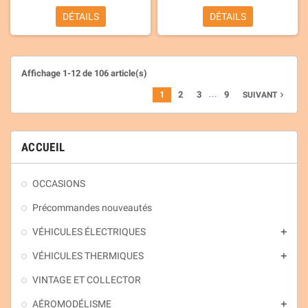
DÉTAILS
DÉTAILS
Affichage 1-12 de 106 article(s)
…
1
2
3
9
navigate_next
SUIVANT
ACCUEIL
OCCASIONS
Précommandes nouveautés
VÉHICULES ÉLECTRIQUES
add
VÉHICULES THERMIQUES
add
VINTAGE ET COLLECTOR
AÉROMODÉLISME
add