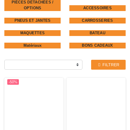
PIÈCES DÉTACHÉES /
OPTIONS
ACCESSOIRES
PNEUS ET JANTES
CARROSSERIES
MAQUETTES
BATEAU
Matériaux
BONS CADEAUX
FILTRER
-50%